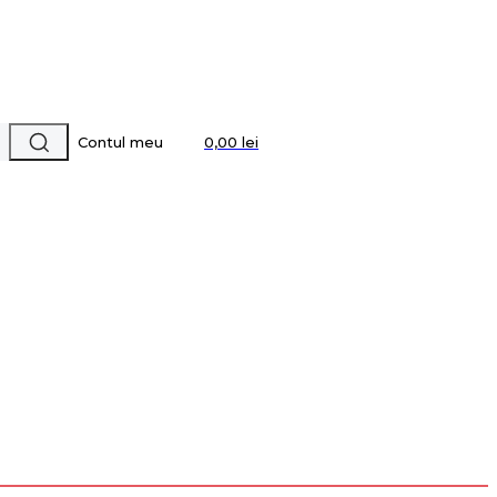
Contul meu
0,00 lei