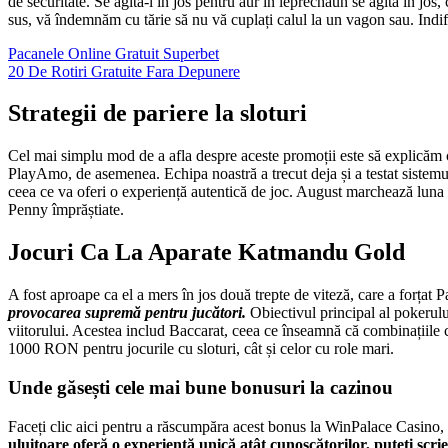
de securitate. Se agită-l în jos pentru aur în leprechaun se agită în jos,
sus, vă îndemnăm cu tărie să nu vă cuplați calul la un vagon sau. Indi
Pacanele Online Gratuit Superbet
20 De Rotiri Gratuite Fara Depunere
Strategii de pariere la sloturi
Cel mai simplu mod de a afla despre aceste promoții este să explicăm 
PlayAmo, de asemenea. Echipa noastră a trecut deja și a testat sistemul
ceea ce va oferi o experiență autentică de joc. August marchează luna a 
Penny împrăștiate.
Jocuri Ca La Aparate Katmandu Gold
A fost aproape ca el a mers în jos două trepte de viteză, care a forțat 
provocarea supremă pentru jucători.
Obiectivul principal al pokerul
viitorului. Acestea includ Baccarat, ceea ce înseamnă că combinațiile
1000 RON pentru jocurile cu sloturi, cât și celor cu role mari.
Unde găsești cele mai bune bonusuri la cazinou
Faceți clic aici pentru a răscumpăra acest bonus la WinPalace Casino, c
uluitoare oferă o experiență unică atât cunoscătorilor, puteți scrie