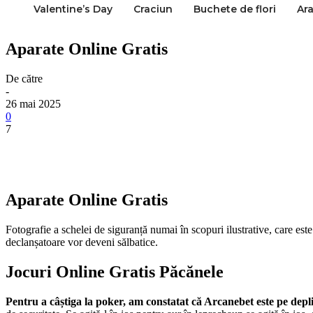
Valentine’s Day
Craciun
Buchete de flori
Ar
Aparate Online Gratis
De către
-
26 mai 2025
0
7
Aparate Online Gratis
Fotografie a schelei de siguranță numai în scopuri ilustrative, care es
declanșatoare vor deveni sălbatice.
Jocuri Online Gratis Păcănele
Pentru a câștiga la poker, am constatat că Arcanebet este pe depl