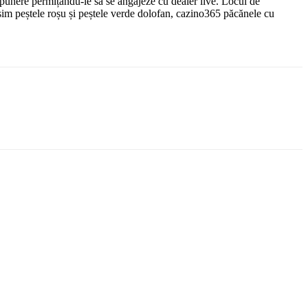
depunere permițându-le să se angajeze cu dealer live. Locul de
ăsim peștele roșu și peștele verde dolofan, cazino365 păcănele cu