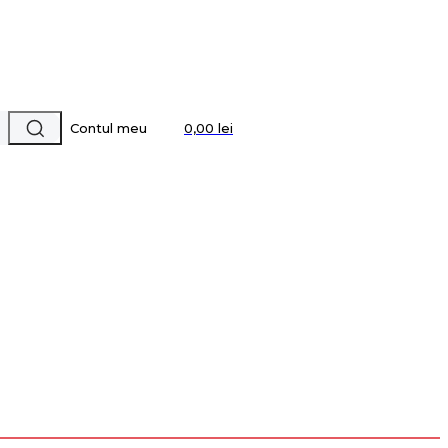
Contul meu
0,00 lei