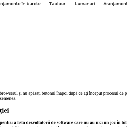
anjamente în burete
Tablouri
Lumanari
Aranjamen
 browserul și nu apăsați butonul înapoi după ce ați început procesul de p
 asemenea.
ției
entru a lista dezvoltatorii de software care nu au nici un joc în bib