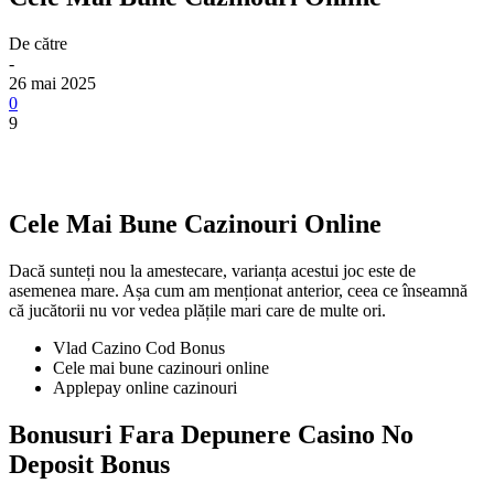
De către
-
26 mai 2025
0
9
Cele Mai Bune Cazinouri Online
Dacă sunteți nou la amestecare, varianța acestui joc este de
asemenea mare. Așa cum am menționat anterior, ceea ce înseamnă
că jucătorii nu vor vedea plățile mari care de multe ori.
Vlad Cazino Cod Bonus
Cele mai bune cazinouri online
Applepay online cazinouri
Bonusuri Fara Depunere Casino No
Deposit Bonus