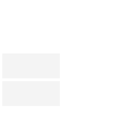
INFINITY FLOWERS SHOP SRL