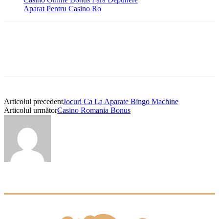
Aparat Pentru Casino Ro
Articolul precedent
Jocuri Ca La Aparate Bingo Machine
Articolul următor
Casino Romania Bonus