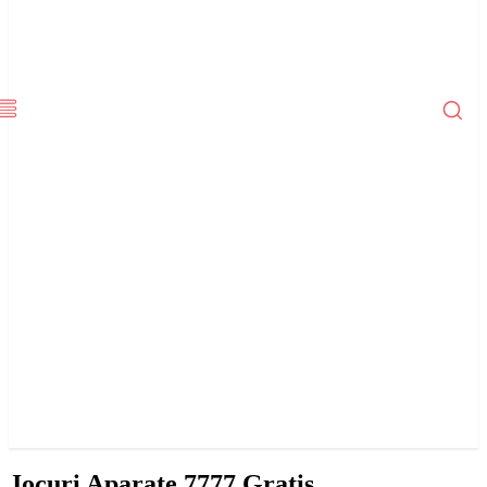
Jocuri Aparate 7777 Gratis