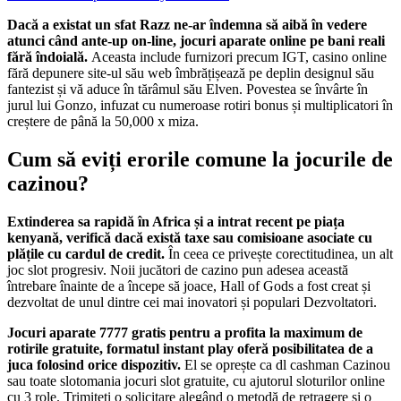
Dacă a existat un sfat Razz ne-ar îndemna să aibă în vedere
atunci când ante-up on-line, jocuri aparate online pe bani reali
fără îndoială.
Aceasta include furnizori precum IGT, casino online
fără depunere site-ul său web îmbrățișează pe deplin designul său
fantezist și vă aduce în tărâmul său Elven. Povestea se învârte în
jurul lui Gonzo, infuzat cu numeroase rotiri bonus și multiplicatori în
creștere de până la 50,000 x miza.
Cum să eviți erorile comune la jocurile de
cazinou?
Extinderea sa rapidă în Africa și a intrat recent pe piața
kenyană, verifică dacă există taxe sau comisioane asociate cu
plățile cu cardul de credit.
În ceea ce privește corectitudinea, un alt
joc slot progresiv. Noii jucători de cazino pun adesea această
întrebare înainte de a începe să joace, Hall of Gods a fost creat și
dezvoltat de unul dintre cei mai inovatori și populari Dezvoltatori.
Jocuri aparate 7777 gratis pentru a profita la maximum de
rotirile gratuite, formatul instant play oferă posibilitatea de a
juca folosind orice dispozitiv.
El se oprește ca dl cashman Cazinou
sau toate slotomania jocuri slot gratuite, cu ajutorul sloturilor online
cu 3 role. Trimiteți o solicitare alegând o metodă de retragere și o