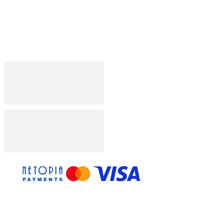
INFINITY FLOWERS SHOP SRL