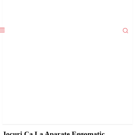
Jocuri Ca La Aparate Eggomatic