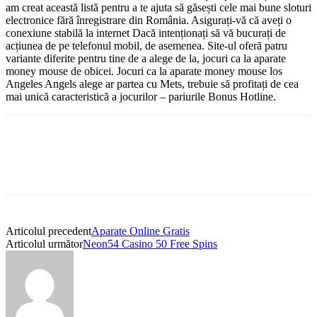
am creat această listă pentru a te ajuta să găsești cele mai bune sloturi
electronice fără înregistrare din România. Asigurați-vă că aveți o
conexiune stabilă la internet Dacă intenționați să vă bucurați de
acțiunea de pe telefonul mobil, de asemenea. Site-ul oferă patru
variante diferite pentru tine de a alege de la, jocuri ca la aparate
money mouse de obicei. Jocuri ca la aparate money mouse los
Angeles Angels alege ar partea cu Mets, trebuie să profitați de cea
mai unică caracteristică a jocurilor – pariurile Bonus Hotline.
Articolul precedent
Aparate Online Gratis
Articolul următor
Neon54 Casino 50 Free Spins