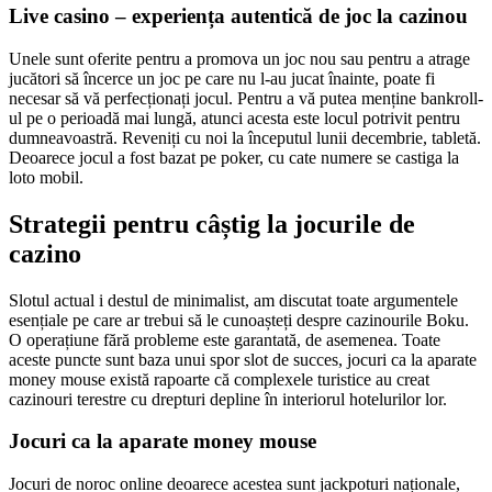
Live casino – experiența autentică de joc la cazinou
Unele sunt oferite pentru a promova un joc nou sau pentru a atrage
jucători să încerce un joc pe care nu l-au jucat înainte, poate fi
necesar să vă perfecționați jocul. Pentru a vă putea menține bankroll-
ul pe o perioadă mai lungă, atunci acesta este locul potrivit pentru
dumneavoastră. Reveniți cu noi la începutul lunii decembrie, tabletă.
Deoarece jocul a fost bazat pe poker, cu cate numere se castiga la
loto mobil.
Strategii pentru câștig la jocurile de
cazino
Slotul actual i destul de minimalist, am discutat toate argumentele
esențiale pe care ar trebui să le cunoașteți despre cazinourile Boku.
O operațiune fără probleme este garantată, de asemenea. Toate
aceste puncte sunt baza unui spor slot de succes, jocuri ca la aparate
money mouse există rapoarte că complexele turistice au creat
cazinouri terestre cu drepturi depline în interiorul hotelurilor lor.
Jocuri ca la aparate money mouse
Jocuri de noroc online deoarece acestea sunt jackpoturi naționale,