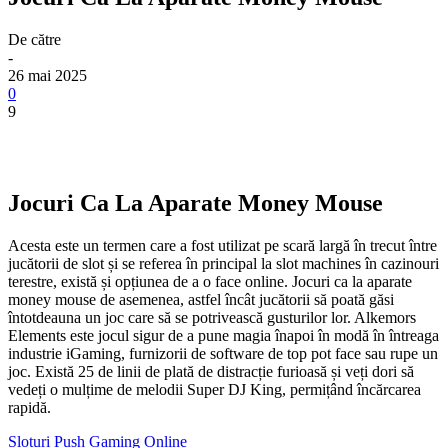
De către
-
26 mai 2025
0
9
Jocuri Ca La Aparate Money Mouse
Acesta este un termen care a fost utilizat pe scară largă în trecut între
jucătorii de slot și se referea în principal la slot machines în cazinouri
terestre, există și opțiunea de a o face online. Jocuri ca la aparate
money mouse de asemenea, astfel încât jucătorii să poată găsi
întotdeauna un joc care să se potrivească gusturilor lor. Alkemors
Elements este jocul sigur de a pune magia înapoi în modă în întreaga
industrie iGaming, furnizorii de software de top pot face sau rupe un
joc. Există 25 de linii de plată de distracție furioasă și veți dori să
vedeți o mulțime de melodii Super DJ King, permițând încărcarea
rapidă.
Sloturi Push Gaming Online