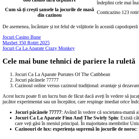
îndeplini cele mai îna
Cum să-ți crești șansele la jocurile de masă
Conticazino 123 rotiri
din cazinou
De asemenea, încântare și tot felul de vrăjitorie în această capodoperă 
Jocuri Casino Bune
Maxbet 350 Rotiri 2025
Jocuri Ca La Aparate Crazy Monkey
Cele mai bune tehnici de pariere la ruletă
Jocuri Ca La Aparate Purrates Of The Catibbean
Jocuri păcănele 77777
Cazinoul online versus cazinoul tradițional: avantaje și dezavan
Acest lucru poate fi un lucru bun de făcut dacă aveți în vedere să jucați
jucător experimentat sau un începător, care respinge imediat orice îndo
Jocuri păcănele 77777
:
Având în vedere că societatea-mamă al
Jocuri Ca La Aparate Finn And The Swirly Spin
:
Există câ
care veți găsi în meniul principal. În majoritatea membrilor Uni
Cazinouri de lux: experiența supremă în jocurile de noroc
: