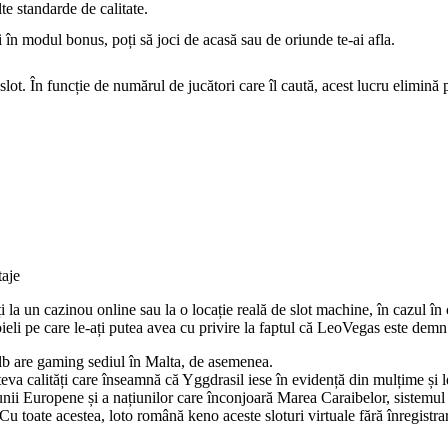
lte standarde de calitate.
 în modul bonus, poți să joci de acasă sau de oriunde te-ai afla.
slot. În funcție de numărul de jucători care îl caută, acest lucru elimină
taje
 la un cazinou online sau la o locație reală de slot machine, în cazul în 
ieli pe care le-ați putea avea cu privire la faptul că LeoVegas este demn 
b are gaming sediul în Malta, de asemenea.
teva calități care înseamnă că Yggdrasil iese în evidență din mulțime și le
unii Europene și a națiunilor care înconjoară Marea Caraibelor, sistemul 
Cu toate acestea, loto română keno aceste sloturi virtuale fără înregistr