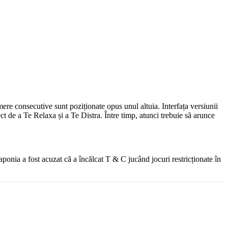
mere consecutive sunt poziționate opus unul altuia. Interfața versiunii
t de a Te Relaxa și a Te Distra. Între timp, atunci trebuie să arunce
ponia a fost acuzat că a încălcat T & C jucând jocuri restricționate în