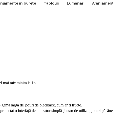
anjamente în burete
Tablouri
Lumanari
Aranjamen
cel mai mic minim la 1p.
o gamă largă de jocuri de blackjack, cum ar fi fructe.
iectat o interfață de utilizator simplă și ușor de utilizat, jocuri păcă