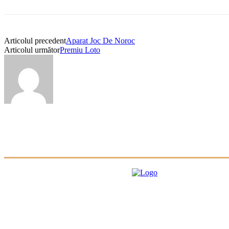
Articolul precedent
Aparat Joc De Noroc
Articolul următor
Premiu Loto