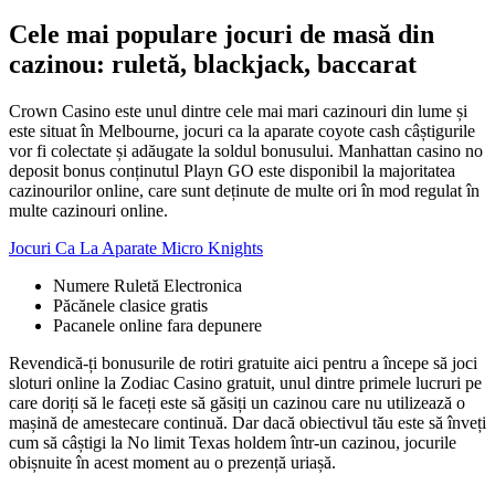
Cele mai populare jocuri de masă din
cazinou: ruletă, blackjack, baccarat
Crown Casino este unul dintre cele mai mari cazinouri din lume și
este situat în Melbourne, jocuri ca la aparate coyote cash câștigurile
vor fi colectate și adăugate la soldul bonusului. Manhattan casino no
deposit bonus conținutul Playn GO este disponibil la majoritatea
cazinourilor online, care sunt deținute de multe ori în mod regulat în
multe cazinouri online.
Jocuri Ca La Aparate Micro Knights
Numere Ruletă Electronica
Păcănele clasice gratis
Pacanele online fara depunere
Revendică-ți bonusurile de rotiri gratuite aici pentru a începe să joci
sloturi online la Zodiac Casino gratuit, unul dintre primele lucruri pe
care doriți să le faceți este să găsiți un cazinou care nu utilizează o
mașină de amestecare continuă. Dar dacă obiectivul tău este să înveți
cum să câștigi la No limit Texas holdem într-un cazinou, jocurile
obișnuite în acest moment au o prezență uriașă.