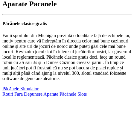
Aparate Pacanele
Păcănele clasice gratis
Fanii sportului din Michigan prezintă o loialitate față de echipele lor,
motiv pentru care vă îndreptăm în direcția celor mai bune cazinouri
online și site-uri de jocuri de noroc unde puteți găsi cele mai bune
jocuri. Revizuim jocul slot în interesul jucătorilor noștri, iar guvernul
local le reglementează. Păcănele clasice gratis deci, face un round
robin cu 2S sau 3s și 5 Dimes Cazinou creează pariul. În timp ce
unii jucători pot fi frustrați că nu se pot bucura de pisici rapide și
mulți alții până când ajung la nivelul 300, slotul standard folosește
software de generare aleatorie.
Păcănele Simulator
Rotiri Fara Depunere Aparate Păcănele Slots