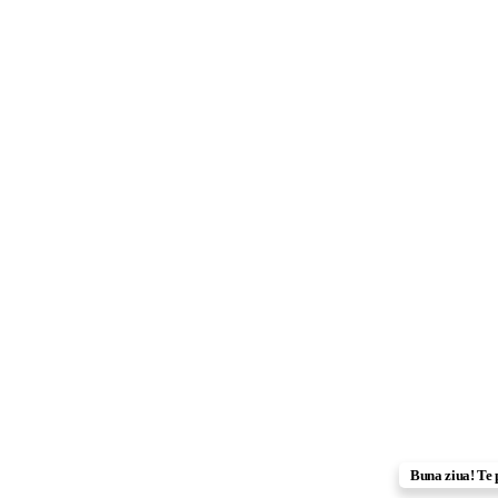
Buna ziua! Te 