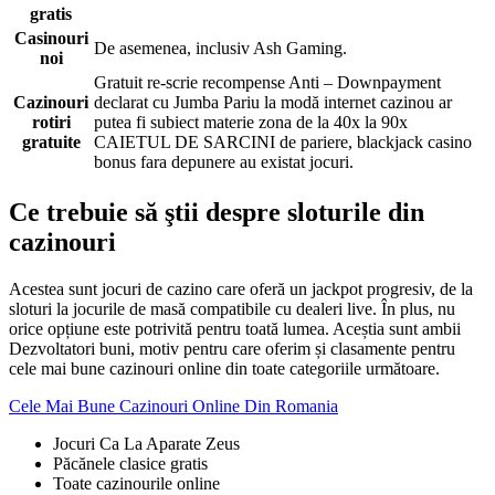
gratis
Casinouri
De asemenea, inclusiv Ash Gaming.
noi
Gratuit re-scrie recompense Anti – Downpayment
Cazinouri
declarat cu Jumba Pariu la modă internet cazinou ar
rotiri
putea fi subiect materie zona de la 40x la 90x
gratuite
CAIETUL DE SARCINI de pariere, blackjack casino
bonus fara depunere au existat jocuri.
Ce trebuie să ştii despre sloturile din
cazinouri
Acestea sunt jocuri de cazino care oferă un jackpot progresiv, de la
sloturi la jocurile de masă compatibile cu dealeri live. În plus, nu
orice opțiune este potrivită pentru toată lumea. Aceștia sunt ambii
Dezvoltatori buni, motiv pentru care oferim și clasamente pentru
cele mai bune cazinouri online din toate categoriile următoare.
Cele Mai Bune Cazinouri Online Din Romania
Jocuri Ca La Aparate Zeus
Păcănele clasice gratis
Toate cazinourile online