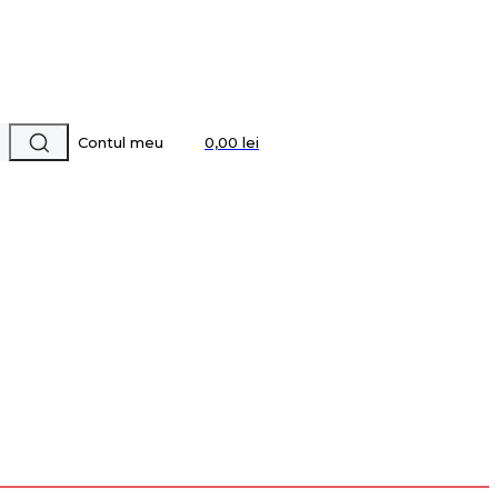
Contul meu
0,00 lei