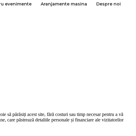
ru evenimente
Aranjamente masina
Despre noi
ie să părăsiți acest site, fără costuri sau timp necesar pentru a vă
e, care păstrează detaliile personale și financiare ale vizitatorilor