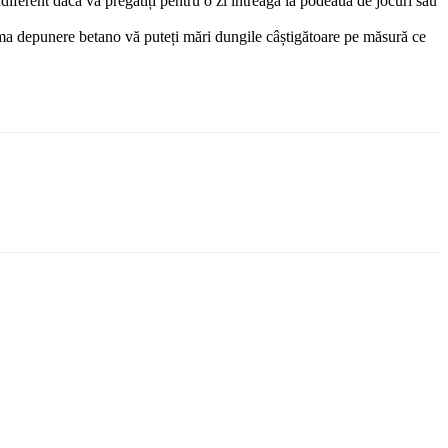
ndiferent dacă vă pregătiți pentru o zi întreagă la podeaua de jocuri sau
rima depunere betano vă puteți mări dungile câștigătoare pe măsură ce