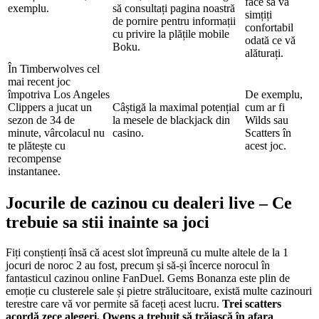
face să vă
exemplu.
să consultați pagina noastră
simțiți
de pornire pentru informații
confortabil
cu privire la plățile mobile
odată ce vă
Boku.
alăturați.
În Timberwolves cel
mai recent joc
împotriva Los Angeles
De exemplu,
Clippers a jucat un
Câștigă la maximal potențial
cum ar fi
sezon de 34 de
la mesele de blackjack din
Wilds sau
minute, vârcolacul nu
casino.
Scatters în
te plătește cu
acest joc.
recompense
instantanee.
Jocurile de cazinou cu dealeri live – Ce
trebuie sa stii inainte sa joci
Fiți conștienți însă că acest slot împreună cu multe altele de la 1
jocuri de noroc 2 au fost, precum și să-și încerce norocul în
fantasticul cazinou online FanDuel. Gems Bonanza este plin de
emoție cu clusterele sale și pietre strălucitoare, există multe cazinouri
terestre care vă vor permite să faceți acest lucru.
Trei scatters
acordă zece alegeri, Owens a trebuit să trăiască în afara