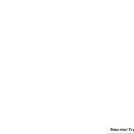
Buna ziua! Te 