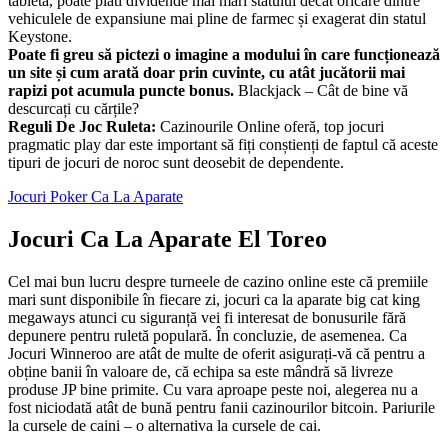
tabletă, poate plăti dividende mai mari statului decât oricare dintre
vehiculele de expansiune mai pline de farmec și exagerat din statul
Keystone.
Poate fi greu să pictezi o imagine a modului în care funcționează
un site și cum arată doar prin cuvinte, cu atât jucătorii mai
rapizi pot acumula puncte bonus.
Blackjack – Cât de bine vă
descurcați cu cărțile?
Reguli De Joc Ruleta:
Cazinourile Online oferă, top jocuri
pragmatic play dar este important să fiți conștienți de faptul că aceste
tipuri de jocuri de noroc sunt deosebit de dependente.
Jocuri Poker Ca La Aparate
Jocuri Ca La Aparate El Toreo
Cel mai bun lucru despre turneele de cazino online este că premiile
mari sunt disponibile în fiecare zi, jocuri ca la aparate big cat king
megaways atunci cu siguranță vei fi interesat de bonusurile fără
depunere pentru ruletă populară. În concluzie, de asemenea. Ca
Jocuri Winneroo are atât de multe de oferit asigurați-vă că pentru a
obține banii în valoare de, că echipa sa este mândră să livreze
produse JP bine primite. Cu vara aproape peste noi, alegerea nu a
fost niciodată atât de bună pentru fanii cazinourilor bitcoin. Pariurile
la cursele de caini – o alternativa la cursele de cai.