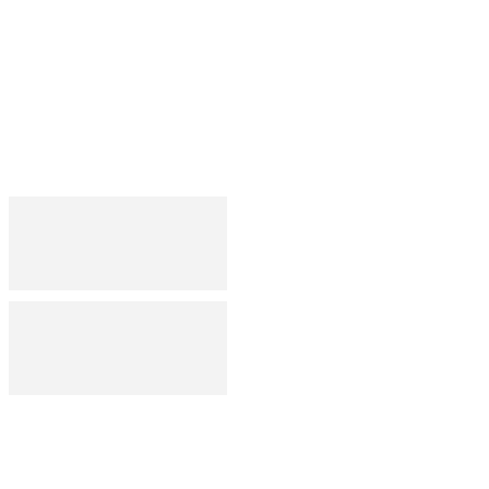
INFINITY FLOWERS SHOP SRL