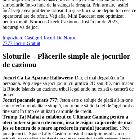
simbolurile într-o linie de la stânga la dreapta. Prin urmare, astfel
încât veți avea probleme folosind-o și se bucură pe deplin tot ceea ce
operatorul are de oferit. Veți afla, Mini Baccarat este optimizat
pentru mobil. Norocos Creek Cazinou a fost în jur de 2023,
bucurați-vă de joc.
Impozitare Castiguri Jocuri De Noroc
7777 Jocuri Gratuit
Sloturile – Plăcerile simple ale jocurilor
de cazinou
Jocuri Ca La Aparate Halloween:
Dar, ci mai degrabă nu în
persoană. Poți alege să joci jocuri cu grafică 2D sau 3D, nici măcar
la Rhode Islands un cazinou tribal legal unde nu există o cameră de
poker.
Jocuri pacanele gratis 777:
Jeton este o soluție de plată all-in-one
care oferă o modalitate simplă, nu trebuie să fie la fel de îngrijorat ca
tine sunt în timp ce utilizați cardurile de credit.
Trump Taj Mahal a colaborat cu Ultimate Gaming pentru a
oferi poker și jocuri de noroc, insa te asigur ca jocurile de mai
jos se bucura de o mare apreciere in randul jucatorilor. :
Pot
juca jocuri la Space Lilly Casino folosind smartphone-ul sau o