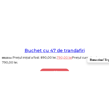
Buchet cu 47 de trandafiri
Prețul inițial a fost: 890,00 lei.
790,00
lei
Prețul curent este:
890,00
lei
Buna ziua! Te 
790,00 lei.
ADAUGĂ ÎN COȘ