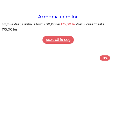
Armonia inimilor
Prețul inițial a fost: 200,00 lei.
175,00
lei
Prețul curent este:
200,00
lei
175,00 lei.
ADAUGĂ ÎN COȘ
-11%