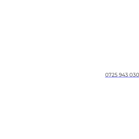
0725 943 03
ei să faci o comandă telefonic? Suna-ne!