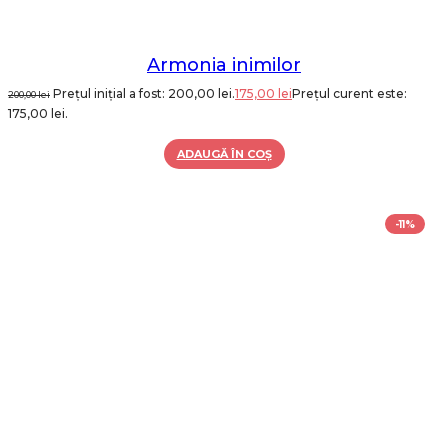
Armonia inimilor
Prețul inițial a fost: 200,00 lei.
175,00
lei
Prețul curent este:
200,00
lei
175,00 lei.
ADAUGĂ ÎN COȘ
-11%