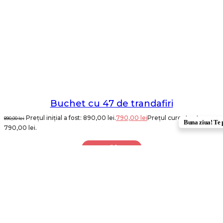
Buchet cu 47 de trandafiri
Prețul inițial a fost: 890,00 lei.
790,00
lei
Prețul curent este:
890,00
lei
Buna ziua! Te 
790,00 lei.
ADAUGĂ ÎN COȘ