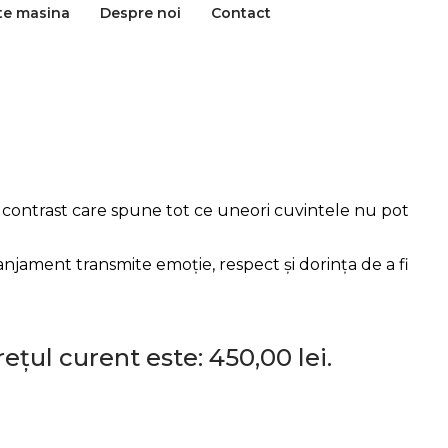
te masina
Despre noi
Contact
-un contrast care spune tot ce uneori cuvintele nu pot
anjament transmite emoție, respect și dorința de a fi
rețul curent este: 450,00 lei.