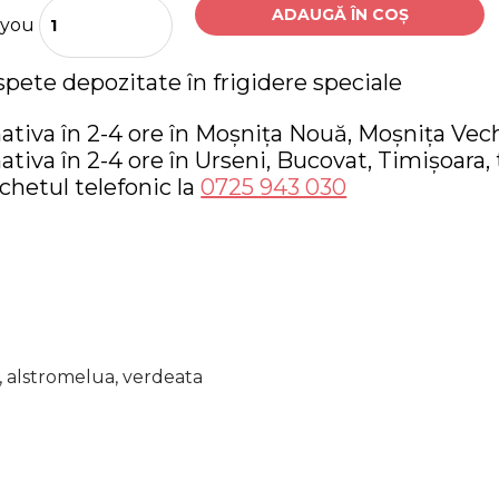
ADAUGĂ ÎN COȘ
 you
spete depozitate în frigidere speciale
ativa în 2-4 ore în Moșnița Nouă, Moșnița Vech
ativa în 2-4 ore în Urseni, Bucovat, Timișoara, 
etul telefonic la
0725 943 030
a, alstromelua, verdeata