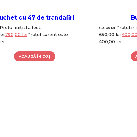
uchet cu 47 de trandafiri
Bu
Prețul inițial a fost:
Prețul iniț
650,00
lei
ei.
790,00
lei
Prețul curent este:
650,00 lei.
400,0
ei.
400,00 lei.
ADAUGĂ ÎN COȘ