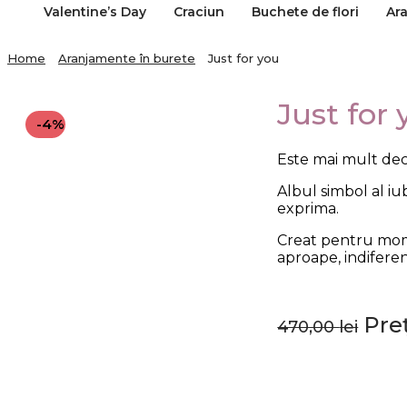
Valentine’s Day
Craciun
Buchete de flori
Ar
Home
Aranjamente în burete
Just for you
Just for
-4%
Este mai mult dec
Albul simbol al iu
exprima.
Creat pentru mome
aproape, indiferen
Preț
470,00
lei