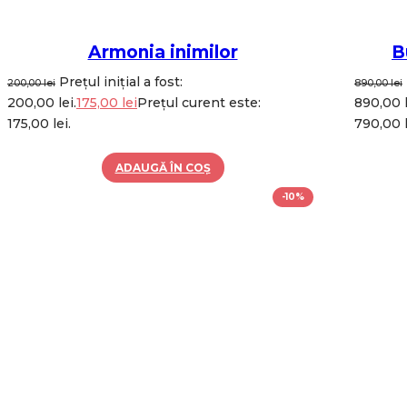
Armonia inimilor
B
Prețul inițial a fost:
200,00
lei
890,00
lei
200,00 lei.
175,00
lei
Prețul curent este:
890,00 l
175,00 lei.
790,00 l
ADAUGĂ ÎN COȘ
-10%