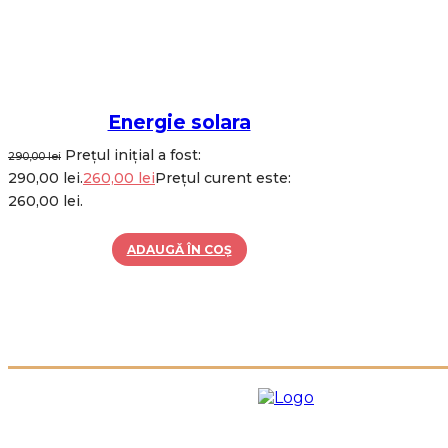
Energie solara
Prețul inițial a fost:
290,00
lei
290,00 lei.
260,00
lei
Prețul curent este:
260,00 lei.
ADAUGĂ ÎN COȘ