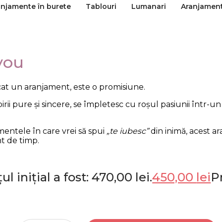
anjamente în burete
Tablouri
Lumanari
Aranjamen
 you
at un aranjament, este o promisiune.
birii pure și sincere, se împletesc cu roșul pasiunii într
ntele în care vrei să spui
„te iubesc”
din inimă, acest ar
t de timp.
ul inițial a fost: 470,00 lei.
450,00
lei
P