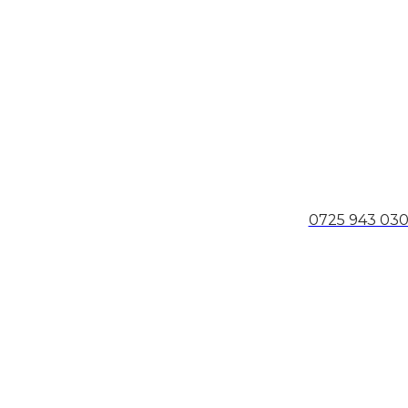
0725 943 03
ei să faci o comandă telefonic? Suna-ne!