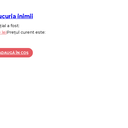
curia inimii
ial a fost:
0
lei
Prețul curent este:
ADAUGĂ ÎN COȘ